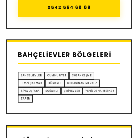
0542 564 68 89
BAHÇELIEVLER BÖLGELERI
BAHÇELIEVLER
CUMHURIYET
ÇOBANÇEŞME
FEVZI ÇAKMAK
HÜRRIYET
KOCASINAN MERKEZ
SIYAVUŞPAŞA
SOĞANLI
ŞIRINEVLER
YENIBOSNA MERKEZ
ZAFER