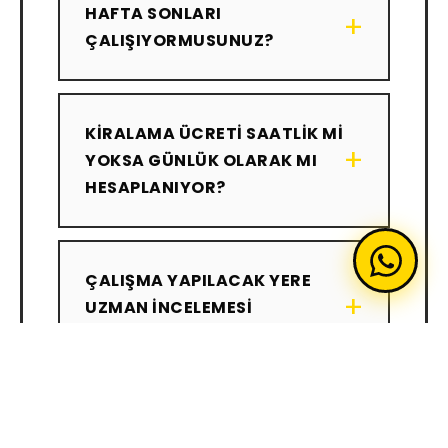
HAFTA SONLARI
+
ÇALIŞIYORMUSUNUZ?
KIRALAMA ÜCRETI SAATLIK MI
+
YOKSA GÜNLÜK OLARAK MI
HESAPLANIYOR?
ÇALIŞMA YAPILACAK YERE
+
UZMAN INCELEMESI
YAPILMASI GEREKLI MI?
ARAÇLARINIZIN VE