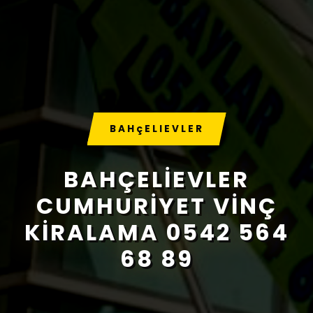
BAHçELIEVLER
BAHÇELIEVLER
CUMHURIYET VINÇ
KIRALAMA 0542 564
68 89