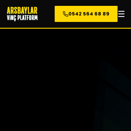
☰
0542 564 68 89