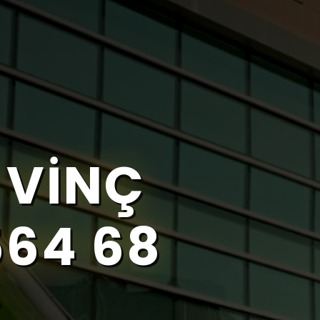
 VINÇ
564 68