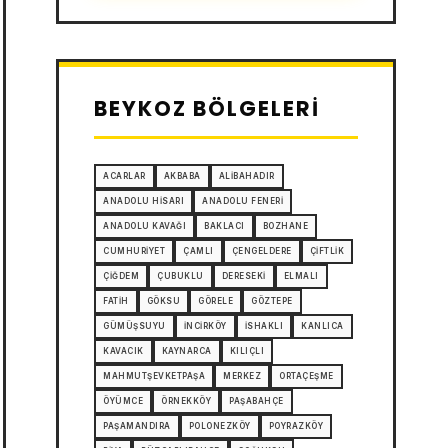
BEYKOZ BÖLGELERI
ACARLAR
AKBABA
ALIBAHADIR
ANADOLU HISARI
ANADOLU FENERI
ANADOLU KAVAĞI
BAKLACI
BOZHANE
CUMHURIYET
ÇAMLI
ÇENGELDERE
ÇIFTLIK
ÇIĞDEM
ÇUBUKLU
DERESEKI
ELMALI
FATIH
GÖKSU
GÖRELE
GÖZTEPE
GÜMÜŞSUYU
İNCIRKÖY
İSHAKLI
KANLICA
KAVACIK
KAYNARCA
KILIÇLI
MAHMUTŞEVKETPAŞA
MERKEZ
ORTAÇEŞME
ÖYÜMCE
ÖRNEKKÖY
PAŞABAHÇE
PAŞAMANDIRA
POLONEZKÖY
POYRAZKÖY