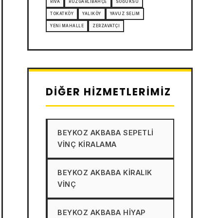
RIVA
RÜZGARLIBAHÇE
SOĞUKSU
TOKATKÖY
YALIKÖY
YAVUZ SELIM
YENI MAHALLE
ZERZAVATÇI
DIĞER HIZMETLERIMIZ
BEYKOZ AKBABA SEPETLI
VINÇ KIRALAMA
BEYKOZ AKBABA KIRALIK
VINÇ
BEYKOZ AKBABA HIYAP