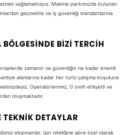
lı hizmet sağlamaktayız. Makine parkımızda bulunan
kımlardan geçmekte ve iş güvenliği standartlarına
BÖLGESINDE BIZI TERCIH
ojelerde zamanın ve güvenliğin ne kadar önemli
antiye alanlarına kadar her türlü çalışma koşuluna
tinizdeyiz. Operatörlerimiz, G sınıfı ehliyetli ve
ardan oluşmaktadır.
E TEKNIK DETAYLAR
ımız ekipmanlar, işin niteliğine göre özel olarak