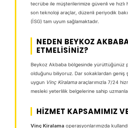
tecrübe ile müşterilerimize güvenli ve hız
son teknoloji araçlar, düzenli periyodik ba
(İSG) tam uyum sağlamaktadır.
NEDEN BEYKOZ AKBABA 
ETMELISINIZ?
Beykoz Akbaba bölgesinde yürüttüğünüz pr
olduğunu biliyoruz. Dar sokaklardan geniş ş
uygun
Vinç Kiralama
araçlarımızla 7/24 hizme
mesleki yeterlilik belgelerine sahip uzmanl
HIZMET KAPSAMIMIZ V
Vinç Kiralama
operasyonlarımızda kullandığ