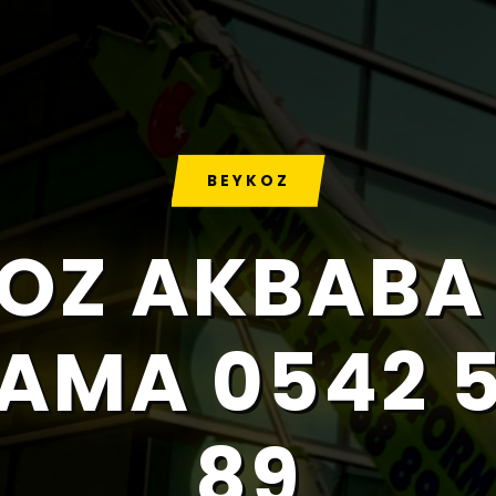
BEYKOZ
OZ AKBABA
AMA 0542 
89