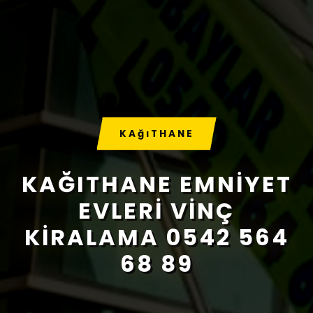
KAğıTHANE
KAĞITHANE EMNIYET
EVLERI VINÇ
KIRALAMA 0542 564
68 89