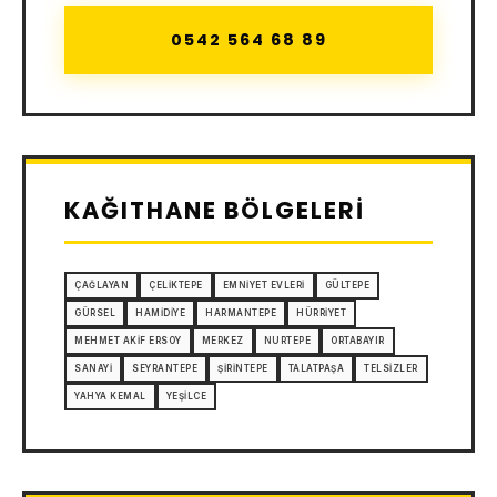
0542 564 68 89
KAĞITHANE BÖLGELERI
ÇAĞLAYAN
ÇELIKTEPE
EMNIYET EVLERI
GÜLTEPE
GÜRSEL
HAMIDIYE
HARMANTEPE
HÜRRIYET
MEHMET AKIF ERSOY
MERKEZ
NURTEPE
ORTABAYIR
SANAYI
SEYRANTEPE
ŞIRINTEPE
TALATPAŞA
TELSIZLER
YAHYA KEMAL
YEŞILCE