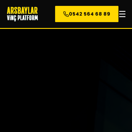
☰
0542 564 68 89