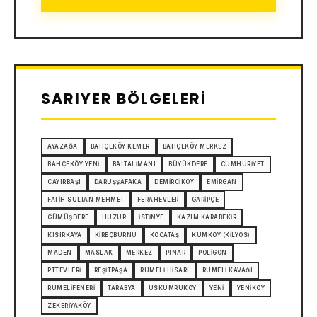
SARIYER BÖLGELERI
AYAZAĞA
BAHÇEKÖY KEMER
BAHÇEKÖY MERKEZ
BAHÇEKÖY YENI
BALTALIMANI
BÜYÜKDERE
CUMHURIYET
ÇAYIRBAŞI
DARÜŞŞAFAKA
DEMIRCIKÖY
EMIRGAN
FATIH SULTAN MEHMET
FERAHEVLER
GARIPÇE
GÜMÜŞDERE
HUZUR
İSTINYE
KAZIM KARABEKIR
KISIRKAYA
KIREÇBURNU
KOCATAŞ
KUMKÖY (KILYOS)
MADEN
MASLAK
MERKEZ
PINAR
POLIGON
PTTEVLERI
REŞITPAŞA
RUMELI HISARI
RUMELI KAVAĞI
RUMELIFENERI
TARABYA
USKUMRUKÖY
YENI
YENIKÖY
ZEKERIYAKÖY