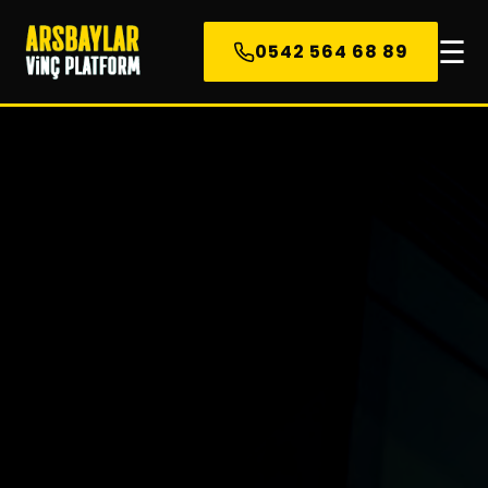
☰
0542 564 68 89