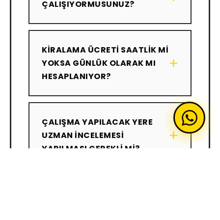
ÇALIŞIYORMUSUNUZ?
KIRALAMA ÜCRETI SAATLIK MI
+
YOKSA GÜNLÜK OLARAK MI
HESAPLANIYOR?
ÇALIŞMA YAPILACAK YERE
+
UZMAN INCELEMESI
YAPILMASI GEREKLI MI?
ARAÇLARINIZIN VE
OPERATÖRLERINIZIN SSK,