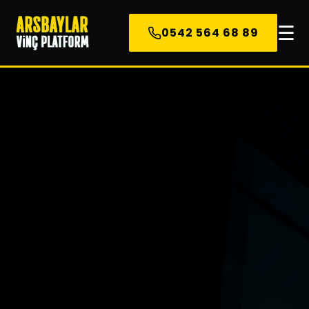
☰
0542 564 68 89