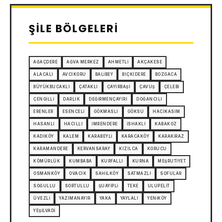
ŞILE BÖLGELERI
AĞAÇDERE
AĞVA MERKEZ
AHMETLI
AKÇAKESE
ALACALI
AVCIKORU
BALIBEY
BIÇKIDERE
BOZGACA
BÜYÜKBUCAKLI
ÇATAKLI
ÇAYIRBAŞI
ÇAVUŞ
ÇELEBI
ÇENGILLI
DARLIK
DEĞIRMENÇAYIRI
DOĞANCILI
ERENLER
ESENCELI
GÖKMASLI
GÖKSU
HACIKASIM
HASANLI
HACILLI
İMRENDERE
İSHAKLI
KABAKOZ
KADIKÖY
KALEM
KARABEYLI
KARACAKÖY
KARAKIRAZ
KARAMANDERE
KERVANSARAY
KIZILCA
KORUCU
KÖMÜRLÜK
KUMBABA
KURFALLI
KURNA
MEŞRUTIYET
OSMANKÖY
OVACIK
SAHILKÖY
SATMAZLI
SOFULAR
SOĞULLU
SORTULLU
ŞUAYIPLI
TEKE
ULUPELIT
ÜVEZLI
YAZIMANAYIR
YAKA
YAYLALI
YENIKÖY
YEŞILVADI