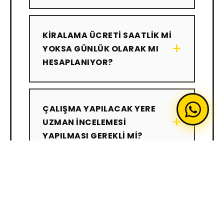
KIRALAMA ÜCRETI SAATLIK MI
+
YOKSA GÜNLÜK OLARAK MI
HESAPLANIYOR?
ÇALIŞMA YAPILACAK YERE
+
UZMAN INCELEMESI
YAPILMASI GEREKLI MI?
ARAÇLARINIZIN VE
OPERATÖRLERINIZIN SSK,
+
SAĞLIK ILE PERIYODIK BAKIM
VE DIĞER EVRAKLARINI