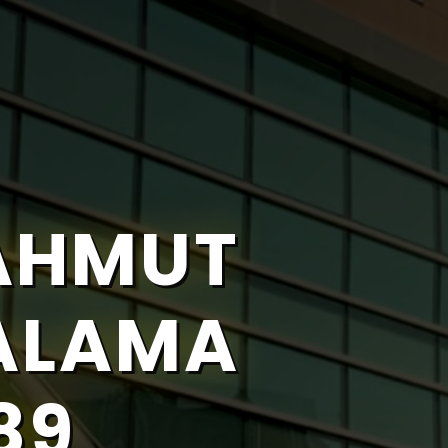
AHMUT
RALAMA
89