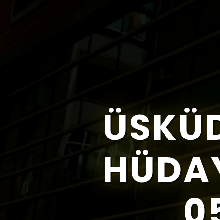
ÜSKÜ
HÜDAY
0