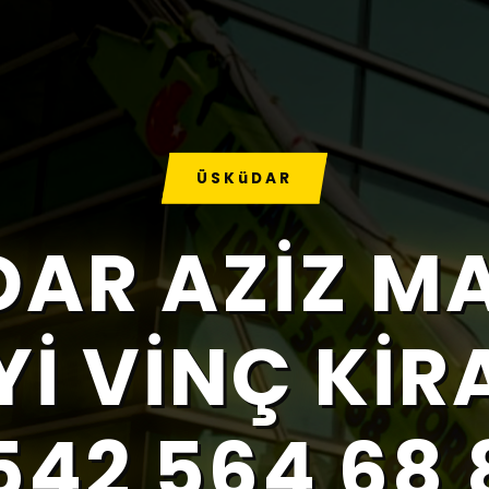
ÜSKüDAR
DAR AZIZ M
I VINÇ KI
542 564 68 