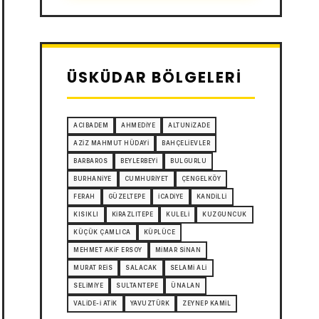
ÜSKÜDAR BÖLGELERI
ACIBADEM
AHMEDIYE
ALTUNIZADE
AZIZ MAHMUT HÜDAYI
BAHÇELIEVLER
BARBAROS
BEYLERBEYI
BULGURLU
BURHANIYE
CUMHURIYET
ÇENGELKÖY
FERAH
GÜZELTEPE
İCADIYE
KANDILLI
KISIKLI
KIRAZLITEPE
KULELI
KUZGUNCUK
KÜÇÜK ÇAMLICA
KÜPLÜCE
MEHMET AKIF ERSOY
MIMAR SINAN
MURAT REIS
SALACAK
SELAMI ALI
SELIMIYE
SULTANTEPE
ÜNALAN
VALIDE-I ATIK
YAVUZTÜRK
ZEYNEP KAMIL