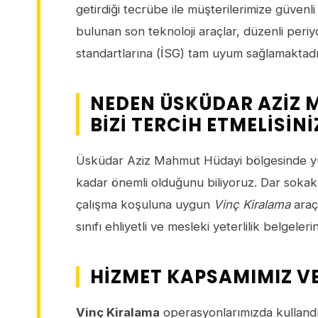
getirdiği tecrübe ile müşterilerimize güvenl
bulunan son teknoloji araçlar, düzenli peri
standartlarına (İSG) tam uyum sağlamaktadı
NEDEN ÜSKÜDAR AZIZ 
BIZI TERCIH ETMELISINI
Üsküdar Aziz Mahmut Hüdayi bölgesinde yü
kadar önemli olduğunu biliyoruz. Dar sokakl
çalışma koşuluna uygun
Vinç Kiralama
araç
sınıfı ehliyetli ve mesleki yeterlilik belgel
HIZMET KAPSAMIMIZ V
Vinç Kiralama
operasyonlarımızda kullandığ