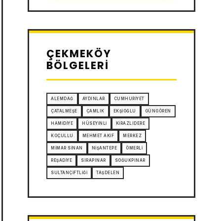
ÇEKMEKÖY
BÖLGELERI
ALEMDAĞ
AYDINLAR
CUMHURIYET
ÇATALMEŞE
ÇAMLIK
EKŞIOĞLU
GÜNGÖREN
HAMIDIYE
HÜSEYINLI
KIRAZLIDERE
KOÇULLU
MEHMET AKIF
MERKEZ
MIMAR SINAN
NIŞANTEPE
ÖMERLI
REŞADIYE
SIRAPINAR
SOĞUKPINAR
SULTANÇIFTLIĞI
TAŞDELEN