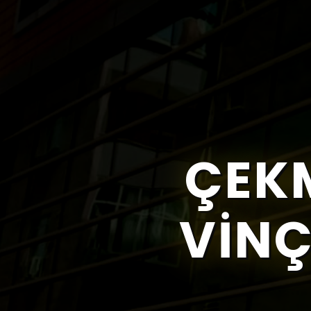
ÇEK
VINÇ