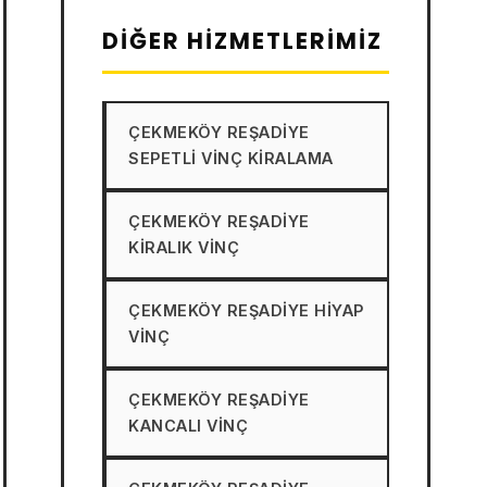
DIĞER HIZMETLERIMIZ
ÇEKMEKÖY REŞADIYE
SEPETLI VINÇ KIRALAMA
ÇEKMEKÖY REŞADIYE
KIRALIK VINÇ
ÇEKMEKÖY REŞADIYE HIYAP
VINÇ
ÇEKMEKÖY REŞADIYE
KANCALI VINÇ