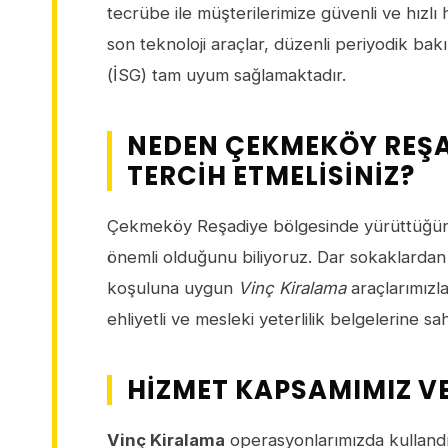
tecrübe ile müşterilerimize güvenli ve hız
son teknoloji araçlar, düzenli periyodik ba
(İSG) tam uyum sağlamaktadır.
NEDEN ÇEKMEKÖY REŞAD
TERCIH ETMELISINIZ?
Çekmeköy Reşadiye bölgesinde yürüttüğünü
önemli olduğunu biliyoruz. Dar sokaklardan 
koşuluna uygun
Vinç Kiralama
araçlarımızla
ehliyetli ve mesleki yeterlilik belgelerine 
HIZMET KAPSAMIMIZ V
Vinç Kiralama
operasyonlarımızda kullandığ