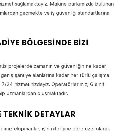
lı hizmet sağlamaktayız. Makine parkımızda bulunan
kımlardan geçmekte ve iş güvenliği standartlarına
IYE BÖLGESINDE BIZI
z projelerde zamanın ve güvenliğin ne kadar
geniş şantiye alanlarına kadar her türlü çalışma
 7/24 hizmetinizdeyiz. Operatörlerimiz, G sınıfı
sahip uzmanlardan oluşmaktadır.
E TEKNIK DETAYLAR
ımız ekipmanlar, işin niteliğine göre özel olarak