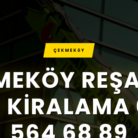
ÇEKMEKöY
MEKÖY REŞA
 KIRALAMA
564 68 89